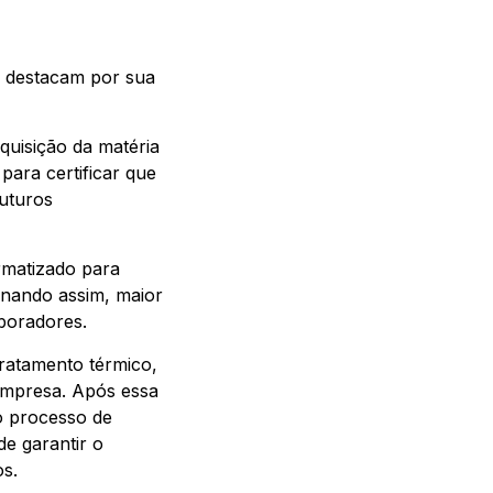
e destacam por sua
uisição da matéria
para certificar que
futuros
rmatizado para
onando assim, maior
aboradores.
tratamento térmico,
 empresa. Após essa
lo processo de
de garantir o
os.