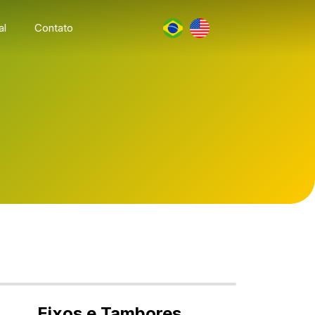
al
Contato
Eixos e Tambores